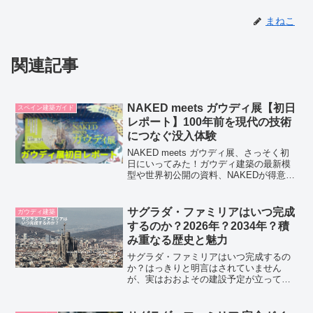
まねこ
関連記事
NAKED meets ガウディ展【初日
スペイン建築ガイド
レポート】100年前を現代の技術
につなぐ没入体験
NAKED meets ガウディ展、さっそく初
日にいってみた！ガウディ建築の最新模
型や世界初公開の資料、NAKEDが得意と
する最新テクノロジーとの融合…ガウデ
ィの緻密な計算と自然界への敬意を、最
新の技術でどう解読したのか？建築学生
サグラダ・ファミリアはいつ完成
ガウディ建築
がわかりやすくレポート
するのか？2026年？2034年？積
み重なる歴史と魅力
サグラダ・ファミリアはいつ完成するの
か？はっきりと明言はされていません
が、実はおおよその建設予定が立ってい
ます。完成予定を見ながら、これまでの
歴史と尽きることのない魅力を感じて、
スペイン旅行をより知的好奇心が増すも