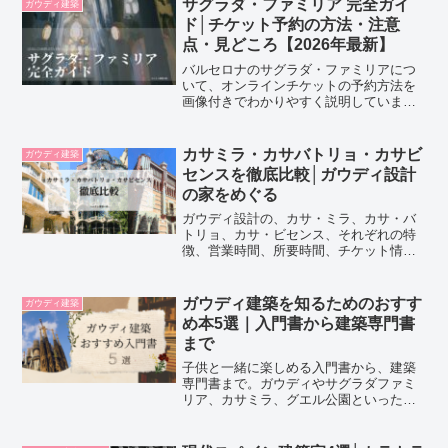
サグラダ・ファミリア 完全ガイ
ガウディ建築
のにしていきましょう
ド│チケット予約の方法・注意
点・見どころ【2026年最新】
バルセロナのサグラダ・ファミリアにつ
いて、オンラインチケットの予約方法を
画像付きでわかりやすく説明していま
す。チケットの種類、割引、注意点など
も詳しく解説【2025年最新版】
カサミラ・カサバトリョ・カサビ
ガウディ建築
センスを徹底比較│ガウディ設計
の家をめぐる
ガウディ設計の、カサ・ミラ、カサ・バ
トリョ、カサ・ビセンス、それぞれの特
徴、営業時間、所要時間、チケット情
報、効率的な回り方などを分かりやす
く、詳しく紹介しています！
ガウディ建築を知るためのおすす
ガウディ建築
め本5選｜入門書から建築専門書
まで
子供と一緒に楽しめる入門書から、建築
専門書まで。ガウディやサグラダファミ
リア、カサミラ、グエル公園といったガ
ウディの建築を知るためのおすすめ本５
冊をご紹介していますあなたの知的好奇
心のステージに合わせて選んでみてくだ