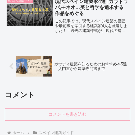
現代スペイン建築家4選│カラトラ
スペイン建築ガイド
さい☺
バ,モネオ…美と哲学を追求する
作品をめぐる
この記事では、現代スペイン建築の巨匠
や最前線を牽引する建築家4人を厳選しま
した！「過去の建築様式が、現代の建築
にどう受け継がれているか」「作品の構
造的な意図と哲学的な背景」「旅に役立
つHP・アクセス情報」など
ガウディ建築を知るためのおすすめ本5選
｜入門書から建築専門書まで
コメント
コメントを書き込む
ホーム
スペイン建築ガイド