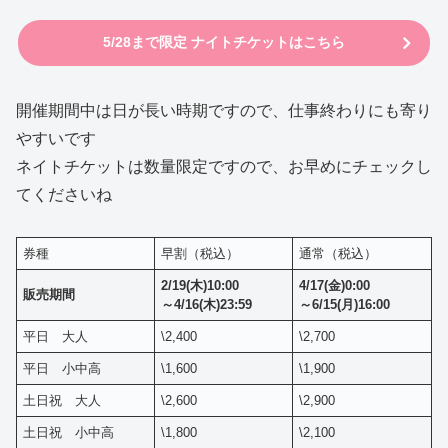
5/28まで限定 ナイトチケットはこちら
開催期間中は日が長い時期ですので、仕事終わりにも寄り
やすいです
ネイトチケットは数量限定ですので、お早めにチェックし
てくださいね
券種
早割（税込）
通常（税込）
2/19(木)10:00
4/17(金)0:00
販売期間
～4/16(木)23:59
～6/15(月)16:00
平日 大人
\2,400
\2,700
平日 小中高
\1,600
\1,900
土日祝 大人
\2,600
\2,900
土日祝 小中高
\1,800
\2,100