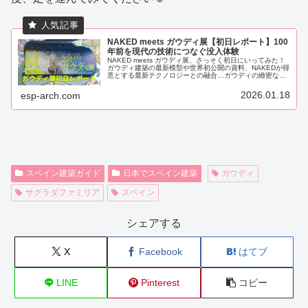
NAKED meets ガウディ展【初日レポート】100
年前を現代の技術につなぐ没入体験
NAKED meets ガウディ展、さっそく初日にいってみた！
ガウディ建築の最新模型や世界初公開の資料、NAKEDが得
意とする最新テクノロジーとの融合…ガウディの緻密な計
算と自然界への敬意を、最新の技術でどう解読したのか？
建築学生がわかりやすくレポート
2026.01.18
esp-arch.com
スペイン建築ガイド
日本でスペイン建築
ガウディ
サグラダファミリア
スペイン
シェアする
X
Facebook
はてブ
LINE
Pinterest
コピー