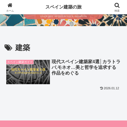
スペイン建築の旅
ホーム
検索
建築
現代スペイン建築家4選│カラトラ
スペイン建築ガイド
バ,モネオ…美と哲学を追求する
作品をめぐる
2026.01.12